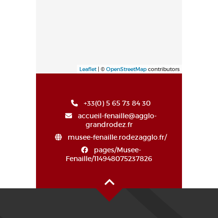
Leaflet
| ©
OpenStreetMap
contributors
+33(0) 5 65 73 84 30
accueil-fenaille@agglo-
grandrodez.fr
musee-fenaille.rodezagglo.fr/
pages/Musee-
Fenaille/114948075237826
Haut de page