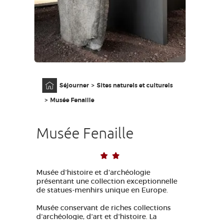
GRANDS SITES OCCITANIE
MA SÉLECTION
ACCÈS MALVOYANT
FR
Accueil
Séjourner
Sites naturels et culturels
AVEYRON VIVRE VRAI
Musée Fenaille
Musée Fenaille
Musée d'histoire et d'archéologie
présentant une collection exceptionnelle
de statues-menhirs unique en Europe.
Musée conservant de riches collections
d'archéologie, d'art et d'histoire. La