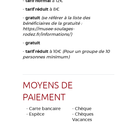
-
tarif normal
à 12€
-
tarif réduit
à 8€
-
gratuit
(se référer à la liste des
bénéficiaires de la gratuité :
https://musee-soulages-
rodez.fr/informations/)
-
gratuit
-
tarif réduit
à 10€
(Pour un groupe de 10
personnes minimum)
MOYENS DE
PAIEMENT
- Carte bancaire
- Chèque
- Espèce
- Chèques
Vacances