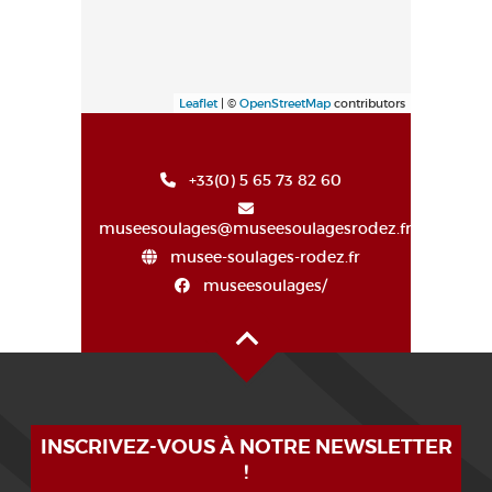
Leaflet
| ©
OpenStreetMap
contributors
+33(0) 5 65 73 82 60
museesoulages@museesoulagesrodez.fr
musee-soulages-rodez.fr
museesoulages/
Haut de page
INSCRIVEZ-VOUS À NOTRE NEWSLETTER
!