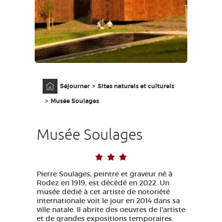
GRANDS SITES OCCITANIE
MA SÉLECTION
ACCÈS MALVOYANT
FR
Accueil
Séjourner
Sites naturels et culturels
AVEYRON VIVRE VRAI
Musée Soulages
Musée Soulages
Pierre Soulages, peintre et graveur né à
Rodez en 1919, est décédé en 2022. Un
musée dédié à cet artiste de notoriété
internationale voit le jour en 2014 dans sa
ville natale. Il abrite des oeuvres de l'artiste
et de grandes expositions temporaires.