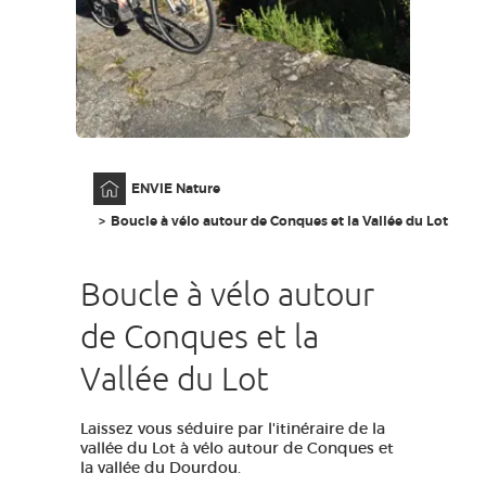
GRANDS SITES OCCITANIE
MA SÉLECTION
ACCÈS MALVOYANT
FR
Accueil
ENVIE Nature
AVEYRON VIVRE VRAI
Boucle à vélo autour de Conques et la Vallée du Lot
Boucle à vélo autour
de Conques et la
Vallée du Lot
Laissez vous séduire par l'itinéraire de la
vallée du Lot à vélo autour de Conques et
la vallée du Dourdou.