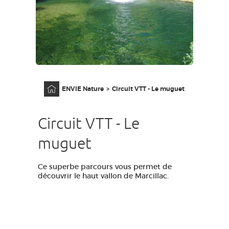
GRANDS SITES OCCITANIE
MA SÉLECTION
ACCÈS MALVOYANT
FR
Accueil
ENVIE Nature
Circuit VTT - Le muguet
AVEYRON VIVRE VRAI
Circuit VTT - Le
muguet
Ce superbe parcours vous permet de
découvrir le haut vallon de Marcillac.