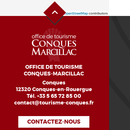
Haut de page
Leaflet
| ©
OpenStreetMap
contributors
OFFICE DE TOURISME
CONQUES-MARCILLAC
Conques
12320 Conques-en-Rouergue
Tél.
+33 5 65 72 85 00
contact@tourisme-conques.fr
CONTACTEZ-NOUS