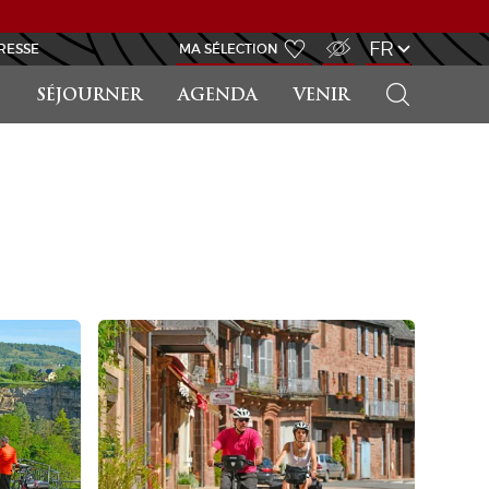
ACCÈS MALVOYANT
FR
RESSE
MA SÉLECTION
RECHERCHER
SÉJOURNER
AGENDA
VENIR