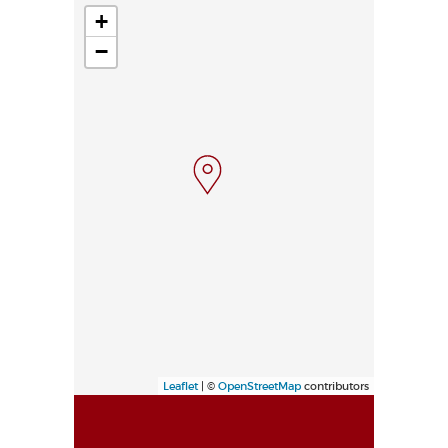
+
−
Leaflet
| ©
OpenStreetMap
contributors