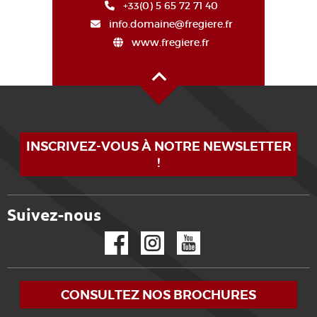
+33(0) 5 65 72 71 40
info.domaine@fregiere.fr
www.fregiere.fr
Haut de page
INSCRIVEZ-VOUS À NOTRE NEWSLETTER
!
Suivez-nous
Facebook
Instagram
YouTube
CONSULTEZ NOS BROCHURES