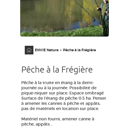
GRANDS SITES OCCITANIE
MA SÉLECTION
ACCÈS MALVOYANT
FR
Accueil
ENVIE Nature
Pêche à la Frégière
AVEYRON VIVRE VRAI
Pêche à la Frégière
Pêche à la truite en étang à la demi-
journée ou à la journée. Possibilité de
pique-niquer sur place. Espace ombragé.
Surface de l'étang de pêche 0.5 ha. Penser
à amener les cannes à pêche et appâts,
pas de matériels en location sur place.
Matériel non fourni, amener canne à
pêche, appâts...