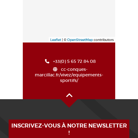
Leaflet
| ©
OpenStreetMap
contributors
+33(0) 5 65 72 84 08
cc-conques-
marcillac.fr/vivez/equipements-
sportifs/
Haut de page
INSCRIVEZ-VOUS À NOTRE NEWSLETTER
!