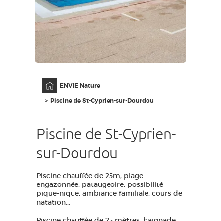
GRANDS SITES OCCITANIE
MA SÉLECTION
ACCÈS MALVOYANT
FR
Accueil
ENVIE Nature
AVEYRON VIVRE VRAI
Piscine de St-Cyprien-sur-Dourdou
Piscine de St-Cyprien-
sur-Dourdou
Piscine chauffée de 25m, plage
engazonnée, pataugeoire, possibilité
pique-nique, ambiance familiale, cours de
natation...
Piscine chauffée de 25 mètres, baignade