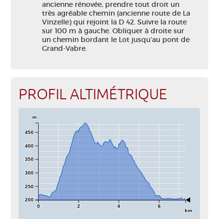
ancienne rénovée, prendre tout droit un
très agréable chemin (ancienne route de La
Vinzelle) qui rejoint la D 42. Suivre la route
sur 100 m à gauche. Obliquer à droite sur
un chemin bordant le Lot jusqu’au pont de
Grand-Vabre.
PROFIL ALTIMÉTRIQUE
m
450
400
350
300
250
200
0
2
4
6
km