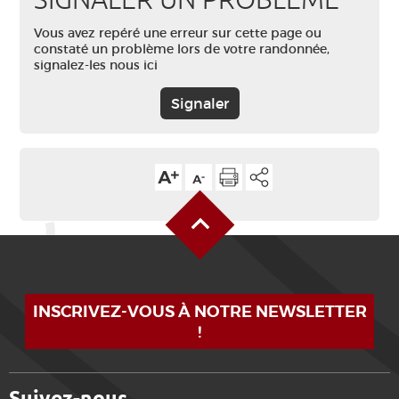
SIGNALER UN PROBLÈME
Vous avez repéré une erreur sur cette page ou
constaté un problème lors de votre randonnée,
signalez-les nous ici
Signaler
Haut de page
INSCRIVEZ-VOUS À NOTRE NEWSLETTER
!
Suivez-nous