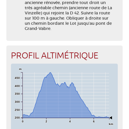
ancienne rénovée, prendre tout droit un
très agréable chemin (ancienne route de La
Vinzelle) qui rejoint la D 42. Suivre la route
sur 100 m à gauche. Obliquer à droite sur
un chemin bordant le Lot jusqu’au pont de
Grand-Vabre.
PROFIL ALTIMÉTRIQUE
m
450
400
350
300
250
200
0
2
4
6
km