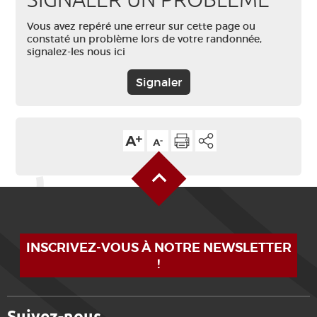
SIGNALER UN PROBLÈME
Vous avez repéré une erreur sur cette page ou
constaté un problème lors de votre randonnée,
signalez-les nous ici
Signaler
Haut de page
INSCRIVEZ-VOUS À NOTRE NEWSLETTER
!
Suivez-nous