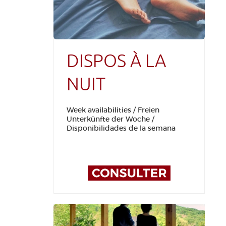
EDUCATIF
GR 65
GROUPES
PRESSE
GRANDS SITES OCCITANIE
MA SÉLECTION
DISPOS À LA
NUIT
ACCÈS MALVOYANT
FR
Week availabilities / Freien
AVEYRON VIVRE VRAI
Unterkünfte der Woche /
Disponibilidades de la semana