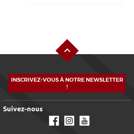
Haut de page
INSCRIVEZ-VOUS À NOTRE NEWSLETTER
!
Suivez-nous
Facebook
Instagram
YouTube