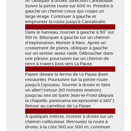
m. Obliquer à droite, direction Cantaloube.
Suivre la petite route sur 600 m. Prendre à
gauche un chemin creux qui coupe un
large virage. Continuer à gauche et
emprunter la route jusqu’à Cantaloube.
2
Dans le hameau, tourner à gauche à 90° sur
150 m. Bifurquer à gauche sur un chemin
d’exploitation. Monter à flanc. Après un
croisement de pistes, obliquer à gauche
sur un sentier assez raide. Déboucher dans
une pâture, poursuivre sur un chemin de
terre à travers bois vers La Pause.
3
Passer devant la ferme de La Pause (bien
restaurée). Poursuivre sur la petite route
jusqu’à Gipoulou. Tourner à droite et faire
un allerretour (30 minutes environ)
jusqu’au site de Saint-Jean-le-Froid (depuis
la chapelle, panorama exceptionnel à 360°).
Retour au carrefour de La Pause.
4
À quelques mètres, monter à droite sur un
chemin caillouteux. Retrouvez la route à
droite, à la côte 560 sur 500 m, continuer