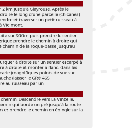
 2 km jusqu’à Glayrouse. Après le
roite le long d’une parcelle (chicanes)
endre et traverser un petit ruisseau à
à Vielmont.
oite sur 300m puis prendre le sentier
ctrique prendre le chemin à droite qui
le chemin de la roque-basse jusqu'au
urquer à droite sur un sentier escarpé à
e à droite et monter à flanc, dans les
écarie (magnifiques points de vue sur
gauche (laisser le GR® 465
dre au ruisseau par un
n chemin. Descendre vers La Vinzelle,
hemin qui borde un pré jusqu'à la route
 et prendre le chemin en épingle sur la