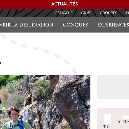
ACTUALITÉS
EDUCATIF
GR 65
GROUPES
P
RIR LA DESTINATION
CONQUES
EXPÉRIENCES
e
+
−
41.21
Très