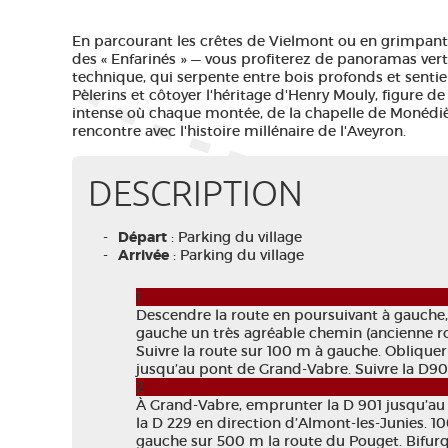
En parcourant les crêtes de Vielmont ou en grimpant 
des « Enfarinés » — vous profiterez de panoramas verti
technique, qui serpente entre bois profonds et sentier
Pèlerins et côtoyer l'héritage d'Henry Mouly, figure d
intense où chaque montée, de la chapelle de Monédiè
rencontre avec l'histoire millénaire de l'Aveyron.
DESCRIPTION
Départ
: Parking du village
Arrivée
: Parking du village
1
Descendre la route en poursuivant à gauche,
gauche un très agréable chemin (ancienne rout
Suivre la route sur 100 m à gauche. Obliquer
jusqu’au pont de Grand-Vabre. Suivre la D901 
2
À Grand-Vabre, emprunter la D 901 jusqu’au 
la D 229 en direction d’Almont-les-Junies. 1
gauche sur 500 m la route du Pouget. Bifurq