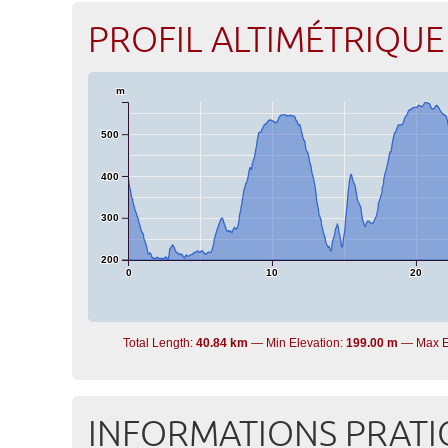
PROFIL ALTIMÉTRIQUE
m
500
400
300
200
0
10
20
Total Length:
40.84 km
Min Elevation:
199.00 m
Max E
INFORMATIONS PRATI