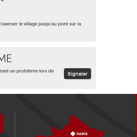
averser le village jusqu’au pont sur la
ME
staté un problème lors de
Signaler
Comment venir ?