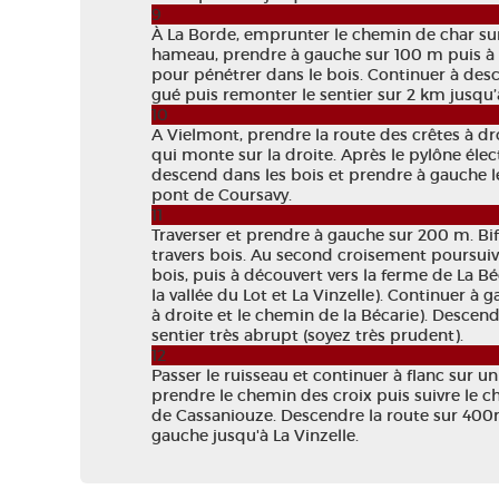
9
À La Borde, emprunter le chemin de char sur
hameau, prendre à gauche sur 100 m puis à d
pour pénétrer dans le bois. Continuer à desc
gué puis remonter le sentier sur 2 km jusqu’
10
A Vielmont, prendre la route des crêtes à dr
qui monte sur la droite. Après le pylône éle
descend dans les bois et prendre à gauche 
pont de Coursavy.
11
Traverser et prendre à gauche sur 200 m. Bif
travers bois. Au second croisement poursuivr
bois, puis à découvert vers la ferme de La B
la vallée du Lot et La Vinzelle). Continuer à 
à droite et le chemin de la Bécarie). Descen
sentier très abrupt (soyez très prudent).
12
Passer le ruisseau et continuer à flanc sur u
prendre le chemin des croix puis suivre le c
de Cassaniouze. Descendre la route sur 400m
gauche jusqu'à La Vinzelle.