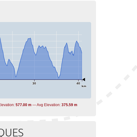
30
40
km
levation:
577.00 m
Avg Elevation:
375.59 m
QUES