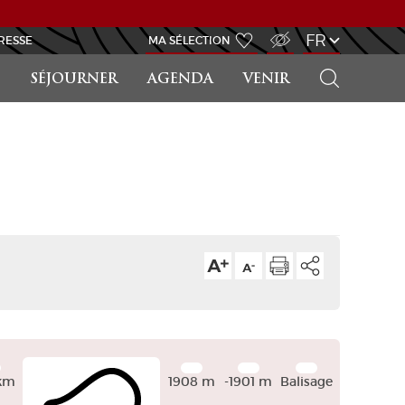
ACCÈS MALVOYANT
FR
RESSE
MA SÉLECTION
RECHERCHER
SÉJOURNER
AGENDA
VENIR
Leaflet
| ©
OpenStreetMap
contributors
km
1908 m
-1901 m
Balisage