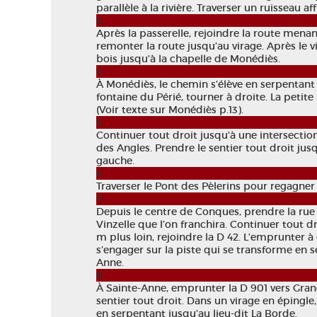
parallèle à la rivière. Traverser un ruisseau 
3
Après la passerelle, rejoindre la route mena
remonter la route jusqu’au virage. Après le v
bois jusqu’à la chapelle de Monédiès.
4
À Monédiès, le chemin s’élève en serpentant 
fontaine du Périé, tourner à droite. La petite 
(Voir texte sur Monédiès p.13).
5
Continuer tout droit jusqu'à une intersectio
des Angles. Prendre le sentier tout droit jus
gauche.
6
Traverser le Pont des Pèlerins pour regagne
7
Depuis le centre de Conques, prendre la rue 
Vinzelle que l’on franchira. Continuer tout dr
m plus loin, rejoindre la D 42. L’emprunter 
s’engager sur la piste qui se transforme en se
Anne.
8
À Sainte-Anne, emprunter la D 901 vers Gra
sentier tout droit. Dans un virage en épingl
en serpentant jusqu’au lieu-dit La Borde.