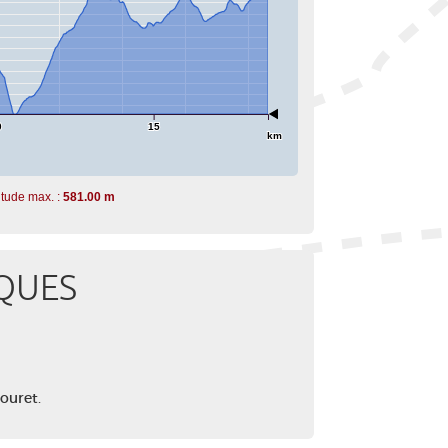
0
15
km
itude max. :
581.00 m
QUES
Mouret.