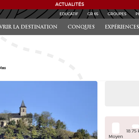
ACTUALITÉS
EDUCATIF
GR 65
GROUPES
P
RIR LA DESTINATION
CONQUES
EXPÉRIENCES
 Mas
+
−
18.75
Moyen