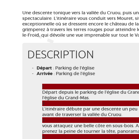
Une descente tonique vers la vallée du Cruou, puis u
spectaculaire. L'itinéraire vous conduit vers Mouret, 
exceptionnelle où se dressent encore le château de la 
grimperez à travers les terres rouges pour atteindre l
le-Froid, qui dévoile une vue imprenable sur tout le Va
DESCRIPTION
Départ
: Parking de l'église
Arrivée
: Parking de l'église
1
Départ depuis le parking de l’église du Gra
l’église du Grand‑Mas.
2
L’itinéraire débute par une descente un pe
avant de traverser la vallée du Cruou.
3
vous attaquez une belle côte en sous-bois. Ap
prenez la peine de tourner la tête, panorama
4