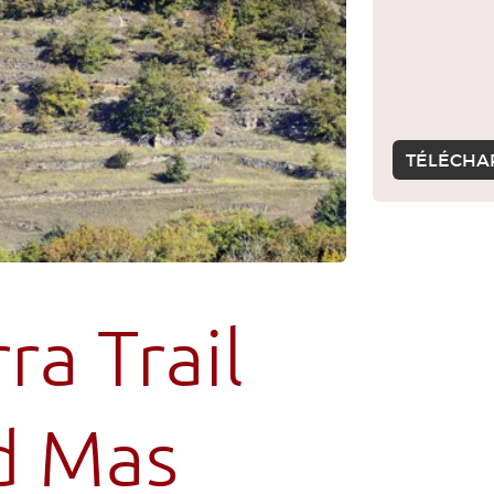
TÉLÉCHA
ra Trail
d Mas