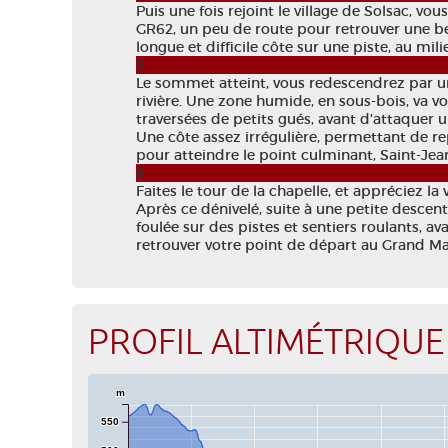
Puis une fois rejoint le village de Solsac, vo
GR62, un peu de route pour retrouver une be
longue et difficile côte sur une piste, au mili
5
Le sommet atteint, vous redescendrez par un
rivière. Une zone humide, en sous-bois, va vou
traversées de petits gués, avant d'attaquer un
Une côte assez irrégulière, permettant de re
pour atteindre le point culminant, Saint-Jean
6
Faites le tour de la chapelle, et appréciez la v
Après ce dénivelé, suite à une petite descent
foulée sur des pistes et sentiers roulants, 
retrouver votre point de départ au Grand M
PROFIL ALTIMÉTRIQUE
m
550