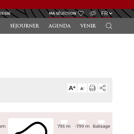
ACCÈS MALVOYANT
FR
RESSE
MA SÉLECTION
RECHERCHER
SÉJOURNER
AGENDA
VENIR
Leaflet
| ©
OpenStreetMap
contributors
km
793 m
-799 m
Balisage