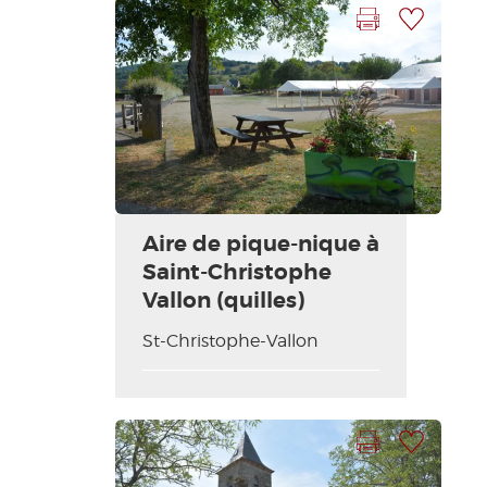
Imprimer la fiche
Ajouter à ma sélection
Aire de pique-nique à
Saint-Christophe
Vallon (quilles)
St-Christophe-Vallon
Imprimer la fiche
Ajouter à ma sélection