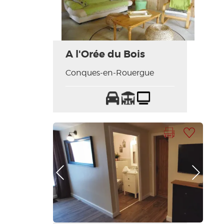
A l'Orée du Bois
Conques-en-Rouergue
Parking
Terrasse
Télévision
Imprimer la fiche
Ajouter à ma sélection
Photo Précédente
Photo Suivante