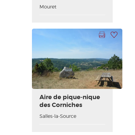
Mouret
Imprimer la fiche
Ajouter à ma sélection
Aire de pique-nique
des Corniches
Salles-la-Source