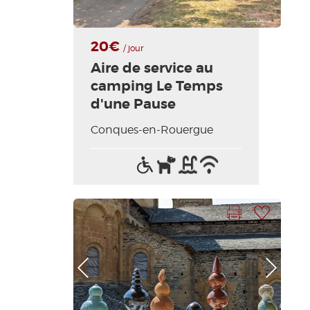
20€
/ jour
Aire de service au
camping Le Temps
d'une Pause
Conques-en-Rouergue
Accès
Animaux
Piscine
Wifi
handicapés
acceptés
/
Internet
Imprimer la fiche
Ajouter à ma sélection
Photo Précédente
Photo Suivante