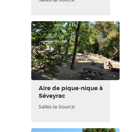
Imprimer la fiche
Ajouter à ma sélection
Photo Précédente
Photo Suivante
Aire de pique-nique à
Séveyrac
Salles-la-Source
Imprimer la fiche
Ajouter à ma sélection