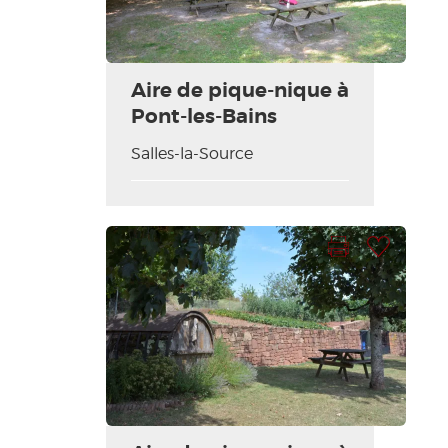
Aire de pique-nique à
Pont-les-Bains
Salles-la-Source
Imprimer la fiche
Ajouter à ma sélection