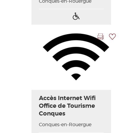
Conques-en-Rouergue
Accès
handicapés
Imprimer la fiche
Ajouter à ma sélection
Accès Internet Wifi
Office de Tourisme
Conques
Conques-en-Rouergue