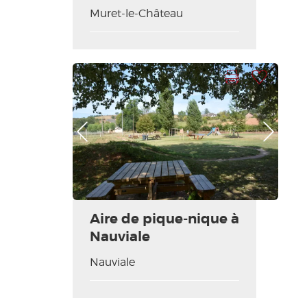
Muret-le-Château
Imprimer la fiche
Ajouter à ma sélection
Photo Précédente
Photo Suivante
Aire de pique-nique à
Nauviale
Nauviale