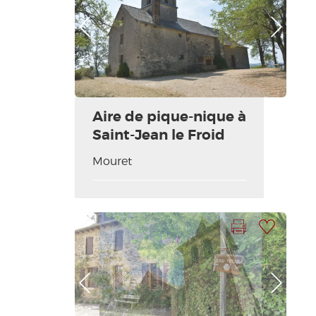
Photo Précédente
Photo Suivante
Aire de pique-nique à
Saint-Jean le Froid
Mouret
Imprimer la fiche
Ajouter à ma sélection
Photo Précédente
Photo Suivante