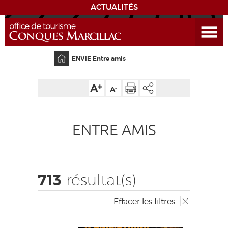
ACTUALITÉS
Ouvrir le menu
ENVIE
DE...
Accueil
ENVIE Entre amis
DÉCOUVRIR LA DESTINATION
CONQUES
ENTRE AMIS
EXPÉRIENCES
SÉJOURNER
713
résultat(s)
AGENDA
Effacer les filtres
VENIR