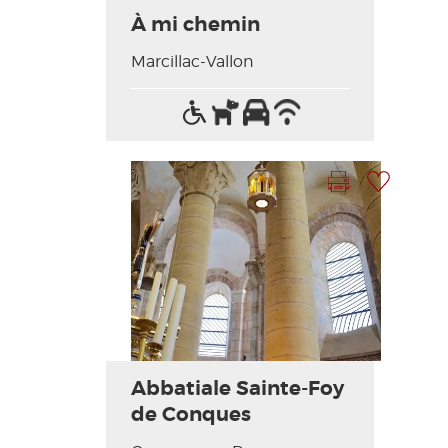
À mi chemin
Marcillac-Vallon
Accès
Animaux
Parking
Wifi
Lit
handicapés
acceptés
/
bébé
Internet
Imprimer la fiche
Ajouter à ma sélection
Photo Précédente
Photo Suivante
Abbatiale Sainte-Foy
de Conques