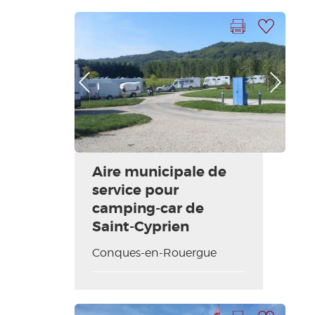
Imprimer la fiche
Ajouter à ma sélection
Photo Précédente
Photo Suivante
Aire municipale de
service pour
camping-car de
Saint-Cyprien
Conques-en-Rouergue
Imprimer la fiche
Ajouter à ma sélection