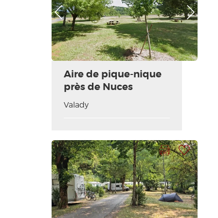
Photo Précédente
Photo Suivante
Aire de pique-nique
près de Nuces
Valady
Imprimer la fiche
Ajouter à ma sélection