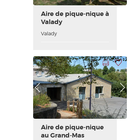
Aire de pique-nique à
Valady
Valady
Imprimer la fiche
Ajouter à ma sélection
Photo Précédente
Photo Suivante
Aire de pique-nique
au Grand-Mas