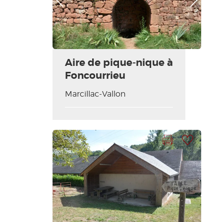
Aire de pique-nique à
Foncourrieu
Marcillac-Vallon
Imprimer la fiche
Ajouter à ma sélection