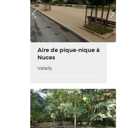
Photo Précédente
Photo Suivante
Aire de pique-nique à
Nuces
Valady
Imprimer la fiche
Ajouter à ma sélection