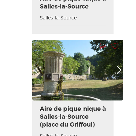
Salles-la-Source
Salles-la-Source
Imprimer la fiche
Ajouter à ma sélection
Photo Précédente
Photo Suivante
Aire de pique-nique à
Salles-la-Source
(place du Griffoul)
Salles-la-Source