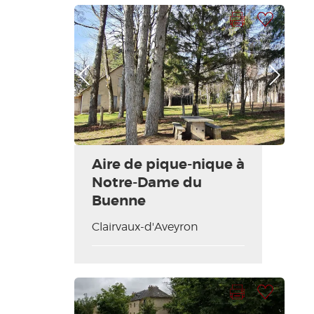
Imprimer la fiche
Ajouter à ma sélection
Photo Précédente
Photo Suivante
Aire de pique-nique à
Notre-Dame du
Buenne
Clairvaux-d'Aveyron
Imprimer la fiche
Ajouter à ma sélection