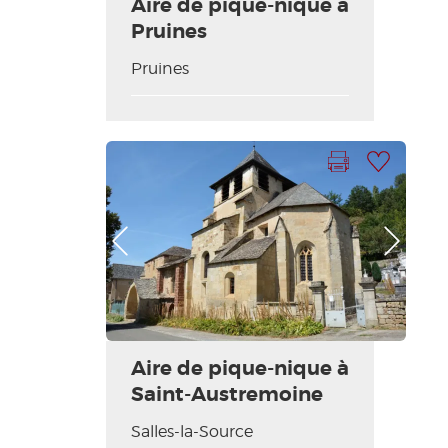
Aire de pique-nique à
Pruines
Pruines
Imprimer la fiche
Ajouter à ma sélection
Photo Précédente
Photo Suivante
Aire de pique-nique à
Saint-Austremoine
Salles-la-Source