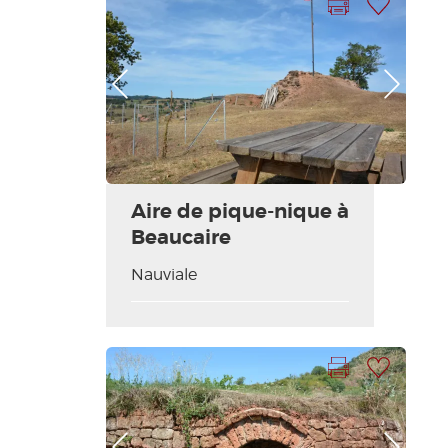
Photo Précédente
Photo Suivante
Aire de pique-nique à
Beaucaire
Nauviale
Imprimer la fiche
Ajouter à ma sélection
Photo Précédente
Photo Suivante