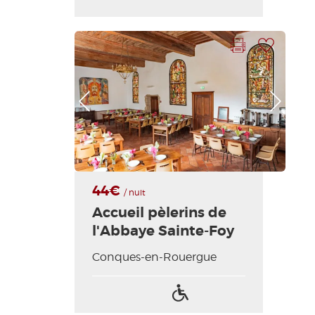
Imprimer la fiche
Ajouter à ma sélection
Photo Précédente
Photo Suivante
44€
/ nuit
Accueil pèlerins de
l'Abbaye Sainte-Foy
Conques-en-Rouergue
Accès
handicapés