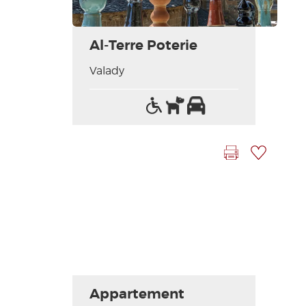
Al-Terre Poterie
Valady
Accès
Animaux
Parking
handicapés
acceptés
Imprimer la fiche
Ajouter à ma sélection
Appartement