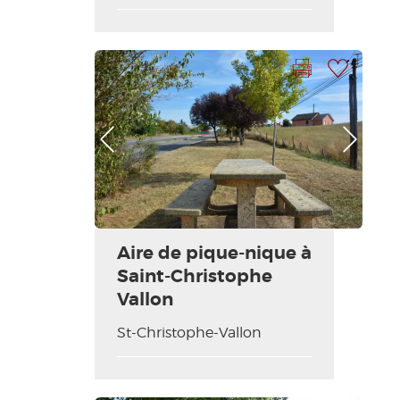
Imprimer la fiche
Ajouter à ma sélection
Photo Précédente
Photo Suivante
Aire de pique-nique à
Saint-Christophe
Vallon
St-Christophe-Vallon