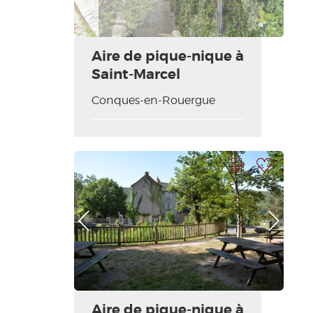
Aire de pique-nique à
Saint-Marcel
Conques-en-Rouergue
Imprimer la fiche
Ajouter à ma sélection
Photo Précédente
Photo Suivante
Aire de pique-nique à