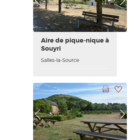
Aire de pique-nique à
Souyri
Salles-la-Source
Imprimer la fiche
Ajouter à ma sélection
Photo Précédente
Photo Suivante