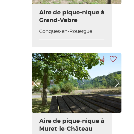
Aire de pique-nique à
Grand-Vabre
Conques-en-Rouergue
Imprimer la fiche
Ajouter à ma sélection
Photo Précédente
Photo Suivante
Aire de pique-nique à
Muret-le-Château