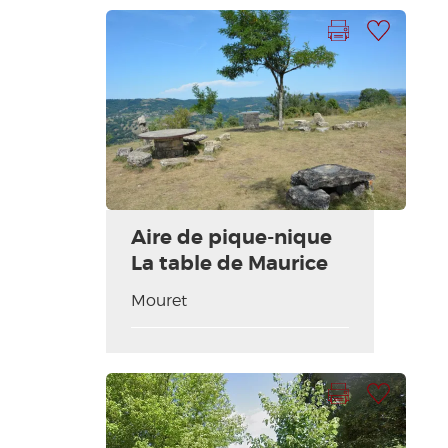
Imprimer la fiche
Ajouter à ma sélection
Aire de pique-nique
La table de Maurice
Mouret
Imprimer la fiche
Ajouter à ma sélection