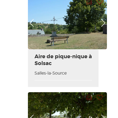
Photo Précédente
Photo Suivante
Aire de pique-nique à
Solsac
Salles-la-Source
Imprimer la fiche
Ajouter à ma sélection
Photo Précédente
Photo Suivante